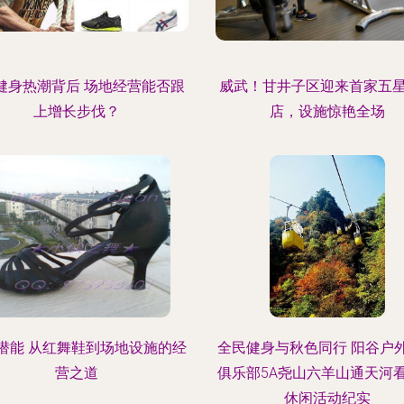
8健身热潮背后 场地经营能否跟
威武！甘井子区迎来首家五
上增长步伐？
店，设施惊艳全场
潜能 从红舞鞋到场地设施的经
全民健身与秋色同行 阳谷户
营之道
俱乐部5A尧山六羊山通天河
休闲活动纪实