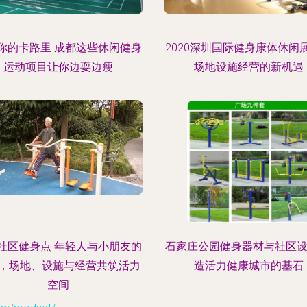
你的卡路里 成都这些休闲健身
2020深圳国际健身康体休闲
运动项目让你边耍边瘦
场地设施经营的新机遇
社区健身点 年轻人与小朋友的
石家庄公园健身器材与社区设
，场地、设施与经营共筑活力
造活力健康城市的基石
空间