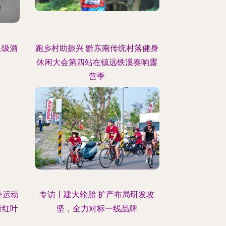
星级酒
跑乡村助振兴 黔东南传统村落健身
休闲大会第四站在镇远铁溪奏响露
营季
外运动
专访丨建大轮胎 扩产布局研发攻
看红叶
坚，全力对标一线品牌