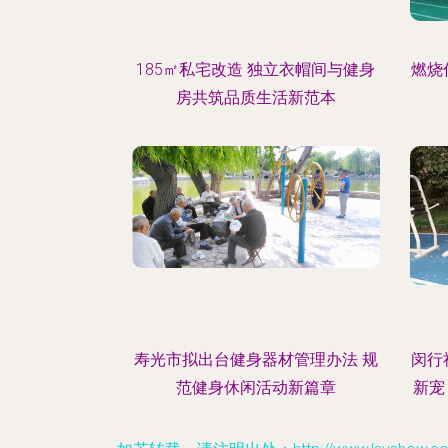
185㎡私宅改造 独立衣帽间与健身
燃烧
房共筑品质生活新范本
寿光市拟出台健身器材管理办法 规
闵行
范健身休闲活动新篇章
新宠