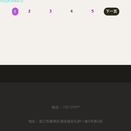
/product/
2
3
4
5
1
下一页
电话：1581299**
地址：湛江市麻章区湖光镇后坛村一巷6号第4层