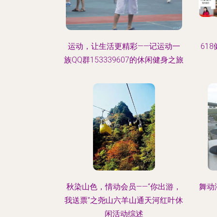
运动，让生活更精彩——记运动一
61
族QQ群153339607的休闲健身之旅
秋染山色，情动会员——“你出游，
舞动
我送票”之尧山六羊山通天河红叶休
闲活动综述