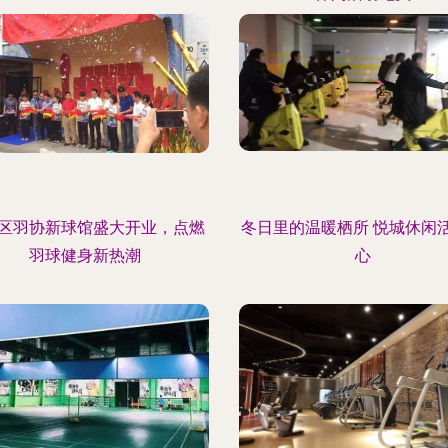
区羽协新球馆盛大开业，点燃
冬日里的温暖栖所 悦城休闲
羽球健身新热潮
心