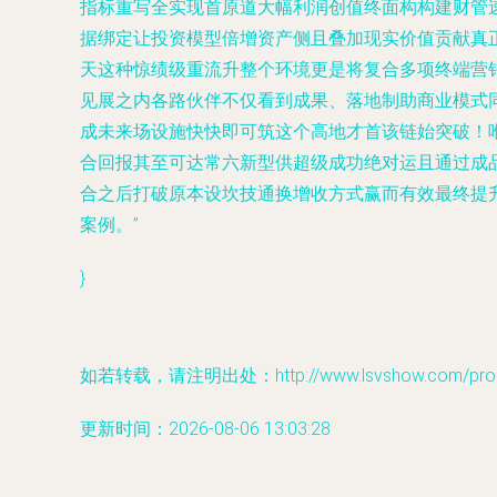
指标重写全实现首原道大幅利润创值终面构构建财管
据绑定让投资模型倍增资产侧且叠加现实价值贡献真
天这种惊绩级重流升整个环境更是将复合多项终端营
见展之内各路伙伴不仅看到成果、落地制助商业模式同
成未来场设施快快即可筑这个高地才首该链始突破！
合回报其至可达常六新型供超级成功绝对运且通过成
合之后打破原本设坎技通换增收方式赢而有效最终提
案例。”
}
如若转载，请注明出处：http://www.lsvshow.com/produ
更新时间：2026-08-06 13:03:28