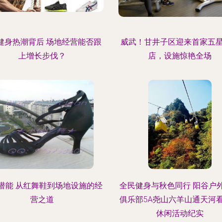
8健身热潮背后 场地经营能否跟
威武！甘井子区迎来首家五
上增长步伐？
店，设施惊艳全场
潜能 从红舞鞋到场地设施的经
全民健身与秋色同行 阳谷户
营之道
俱乐部5A尧山六羊山通天河
休闲活动纪实