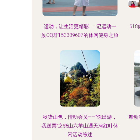
运动，让生活更精彩——记运动一
61
族QQ群153339607的休闲健身之旅
秋染山色，情动会员——“你出游，
舞动
我送票”之尧山六羊山通天河红叶休
闲活动综述