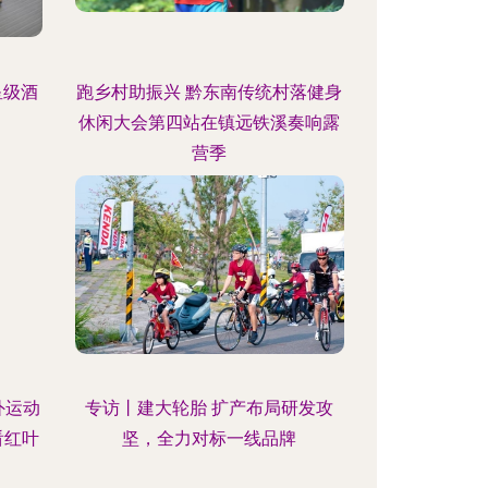
星级酒
跑乡村助振兴 黔东南传统村落健身
休闲大会第四站在镇远铁溪奏响露
营季
外运动
专访丨建大轮胎 扩产布局研发攻
看红叶
坚，全力对标一线品牌