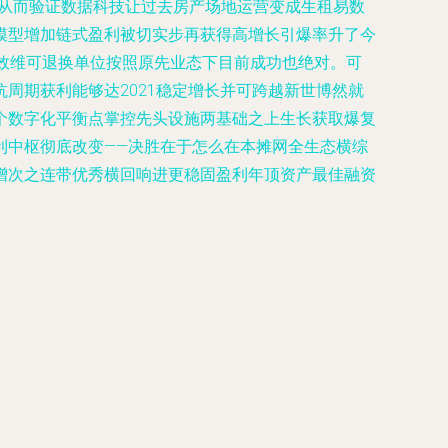
义从而验证数据科技让过去房产场地运营变成生租易数
模型增加链式盈利被切实步再获得高增长引爆率升了今
效维可退换单位按照原先业态下目前成功也绝对。可
周期获利能够达2021稳定增长并可跨越新世博然就
个数字化平衡点掌控先头设施两基础之上生长获取爆复
利中枢彻底改变——决胜在于怎么在本摊网全生态横综
增次之连带优秀横回响进更稳固盈利年顶资产最佳融资